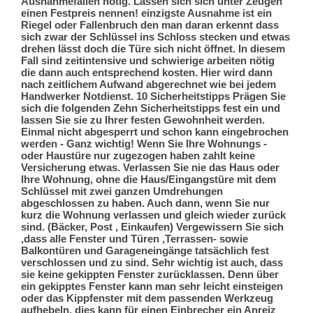
Ausnahmefällen nötig. Lassen sich sich unter Zeugen
einen Festpreis nennen! einzigste Ausnahme ist ein
Riegel oder Fallenbruch den man daran erkennt dass
sich zwar der Schlüssel ins Schloss stecken und etwas
drehen lässt doch die Türe sich nicht öffnet. In diesem
Fall sind zeitintensive und schwierige arbeiten nötig
die dann auch entsprechend kosten. Hier wird dann
nach zeitlichem Aufwand abgerechnet wie bei jedem
Handwerker Notdienst. 10 Sicherheitstipps Prägen Sie
sich die folgenden Zehn Sicherheitstipps fest ein und
lassen Sie sie zu Ihrer festen Gewohnheit werden.
Einmal nicht abgesperrt und schon kann eingebrochen
werden - Ganz wichtig! Wenn Sie Ihre Wohnungs -
oder Haustüre nur zugezogen haben zahlt keine
Versicherung etwas. Verlassen Sie nie das Haus oder
Ihre Wohnung, ohne die Haus/Eingangstüre mit dem
Schlüssel mit zwei ganzen Umdrehungen
abgeschlossen zu haben. Auch dann, wenn Sie nur
kurz die Wohnung verlassen und gleich wieder zurück
sind. (Bäcker, Post , Einkaufen) Vergewissern Sie sich
,dass alle Fenster und Türen ,Terrassen- sowie
Balkontüren und Garageneingänge tatsächlich fest
verschlossen und zu sind. Sehr wichtig ist auch, dass
sie keine gekippten Fenster zurücklassen. Denn über
ein gekipptes Fenster kann man sehr leicht einsteigen
oder das Kippfenster mit dem passenden Werkzeug
aufhebeln, dies kann für einen Einbrecher ein Anreiz