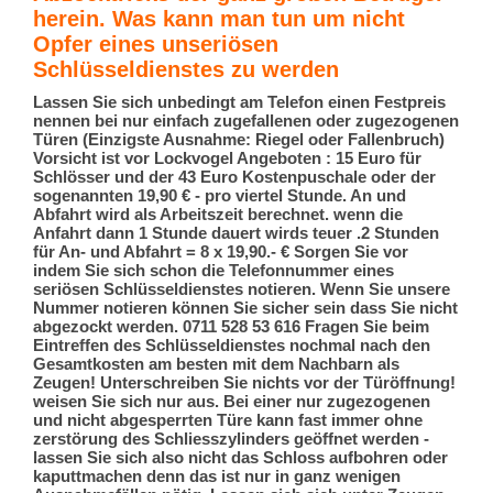
herein. Was kann man tun um nicht
Opfer eines unseriösen
Schlüsseldienstes zu werden
Lassen Sie sich unbedingt am Telefon einen Festpreis
nennen bei nur einfach zugefallenen oder zugezogenen
Türen (Einzigste Ausnahme: Riegel oder Fallenbruch)
Vorsicht ist vor Lockvogel Angeboten : 15 Euro für
Schlösser und der 43 Euro Kostenpuschale oder der
sogenannten 19,90 € - pro viertel Stunde. An und
Abfahrt wird als Arbeitszeit berechnet. wenn die
Anfahrt dann 1 Stunde dauert wirds teuer .2 Stunden
für An- und Abfahrt = 8 x 19,90.- € Sorgen Sie vor
indem Sie sich schon die Telefonnummer eines
seriösen Schlüsseldienstes notieren. Wenn Sie unsere
Nummer notieren können Sie sicher sein dass Sie nicht
abgezockt werden. 0711 528 53 616 Fragen Sie beim
Eintreffen des Schlüsseldienstes nochmal nach den
Gesamtkosten am besten mit dem Nachbarn als
Zeugen! Unterschreiben Sie nichts vor der Türöffnung!
weisen Sie sich nur aus. Bei einer nur zugezogenen
und nicht abgesperrten Türe kann fast immer ohne
zerstörung des Schliesszylinders geöffnet werden -
lassen Sie sich also nicht das Schloss aufbohren oder
kaputtmachen denn das ist nur in ganz wenigen